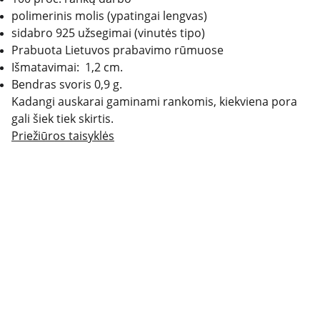
polimerinis molis (ypatingai lengvas)
sidabro 925 užsegimai (vinutės tipo)
Prabuota Lietuvos prabavimo rūmuose
Išmatavimai: 1,2 cm.
Bendras svoris 0,9 g.
Kadangi auskarai gaminami rankomis, kiekviena pora
gali šiek tiek skirtis.
Priežiūros taisyklės
PRIVATUMO POLITIKA
APMOKĖJIMAS
PRISTATYMAS IR GRĄŽINIMAS
KONTAKTAI