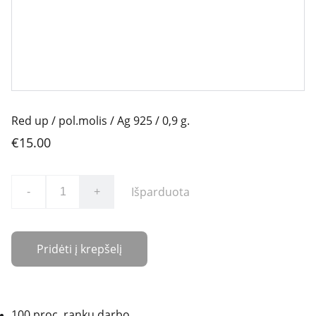
Red up / pol.molis / Ag 925 / 0,9 g.
€15.00
Išparduota
-
+
Pridėti į krepšelį
100 proc. rankų darbo