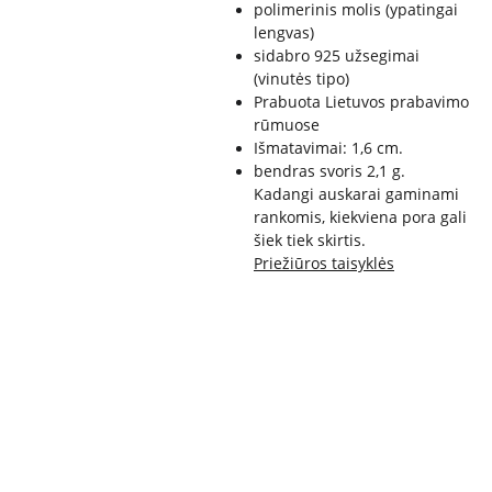
polimerinis molis (ypatingai
lengvas)
sidabro 925 užsegimai
(vinutės tipo)
Prabuota Lietuvos prabavimo
rūmuose
Išmatavimai: 1,6 cm.
bendras svoris 2,1 g.
Kadangi auskarai gaminami
rankomis, kiekviena pora gali
šiek tiek skirtis.
Priežiūros taisyklės
PRIVATU
APMOKĖJI
PRISTATYM
KONTAKTA
MO 
MAS
AS IR 
I