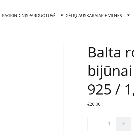
PAGRINDINIS
PARDUOTUVĖ
GĖLIŲ AUSKARAI
APIE VILNES
Balta 
bijūnai
925 / 1
€20.00
-
+