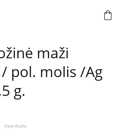
rožinė maži
 / pol. molis /Ag
,5 g.
Išparduota