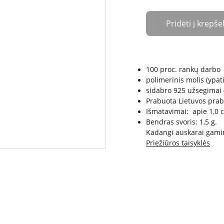
Pridėti į krepšel
100 proc. rankų darbo
polimerinis molis (ypat
sidabro 925 užsegimai (
Prabuota Lietuvos pra
Išmatavimai: apie 1,0 
Bendras svoris: 1,5 g.
Kadangi auskarai gamina
Priežiūros taisyklės
APMOKĖJIMAS
PRISTATYMAS IR GRĄŽINIMAS