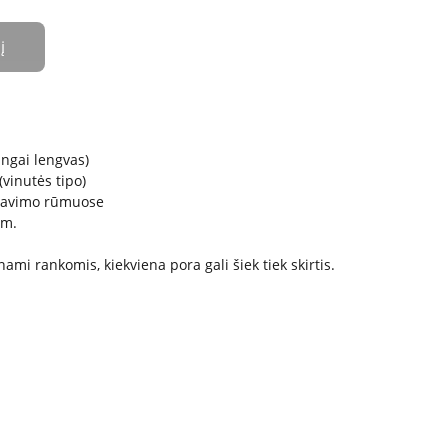
į
ingai lengvas)
vinutės tipo)
bavimo rūmuose
cm.
mi rankomis, kiekviena pora gali šiek tiek skirtis.
KONTAKTAI